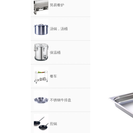
简易餐炉
汤锅，汤桶
保温桶
餐车
不锈钢牛排盘
煎锅