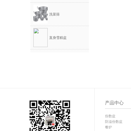
洗菜筛
直身雪糕盆
产品中心
份数盆
防溢份数盆
餐炉