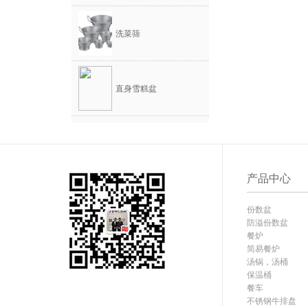
洗菜筛
直身雪糕盆
产品中心
份数盆
防溢份数盆
餐炉
简易餐炉
汤锅，汤桶
保温桶
餐车
不锈钢牛排盘