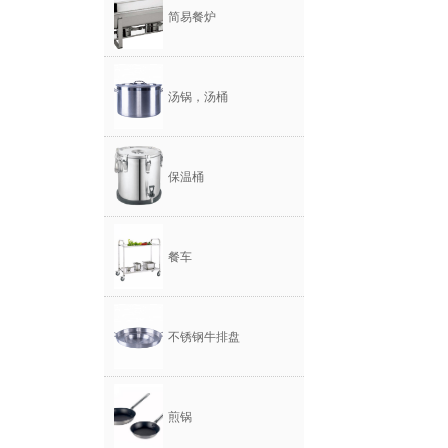
简易餐炉
汤锅，汤桶
保温桶
餐车
不锈钢牛排盘
煎锅