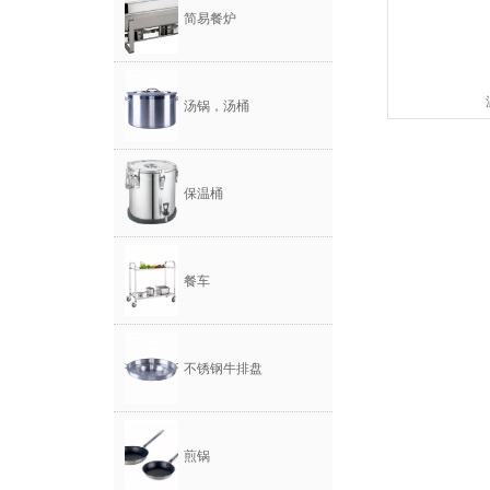
简易餐炉
汤锅，汤桶
保温桶
餐车
不锈钢牛排盘
煎锅